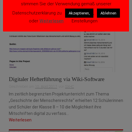
stimmen Sie der Verwendung gemäß unserer
Datenschutzerklärung zu.
,
Akzeptieren,
Ablehnen
oder
Weiterlesen
.
Einstellungen
Digitaler Hefterführung via Wiki-Software
Geschrieben am
10. April 2017
von
SXHC
Im zeitlich begrenzten Projektunterricht zum Thema
„Geschichte der Menschenrechte“ erhielten 12 Schülerinnen
und Schüler der Klasse 8 – 10 die Möglichkeit ihre
Mitschriften digital zu verfass...
Weiterlesen