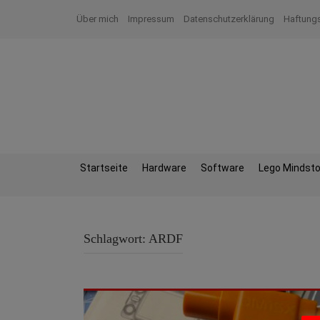
Zum
Über mich
Impressum
Datenschutzerklärung
Haftung
Inhalt
springen
Startseite
Hardware
Software
Lego Mindst
Schlagwort:
ARDF