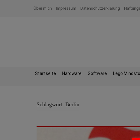
Zum
Über mich
Impressum
Datenschutzerklärung
Haftung
Inhalt
springen
Startseite
Hardware
Software
Lego Mindst
Schlagwort:
Berlin