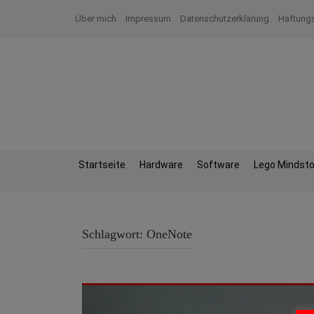
Zum
Über mich
Impressum
Datenschutzerklärung
Haftung
Inhalt
springen
Startseite
Hardware
Software
Lego Mindst
Schlagwort:
OneNote