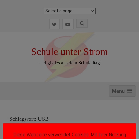
Zum
Inhalt
springen
Schule unter Strom
…digitales aus dem Schulalltag
Menu
Schlagwort:
USB
Diese Webseite verwendet Cookies. Mit ihrer Nutzung