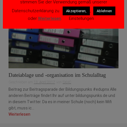
stimmen Sie der Verwendung gemäß unserer
Datenschutzerklärung zu.
,
Akzeptieren,
Ablehnen
oder
Weiterlesen
.
Einstellungen
Dateiablage und -organisation im Schulalltag
Geschrieben am
13. April 2017
von
SXHC
Beitrag zur Beitragsparade der Bildungspunks #edupnx Alle
anderen Beiträge findet Ihr auf unter bildungspunks.de und
in diesem Twitter. Da es in meiner Schule (noch) kein Wifi
gibt, muss ic...
Weiterlesen