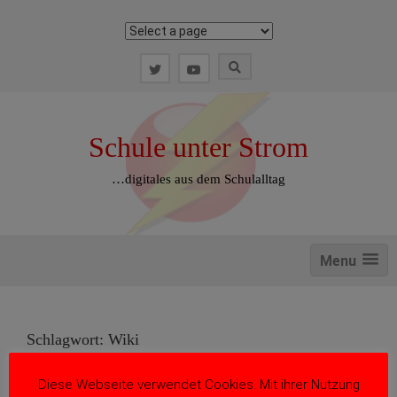
Zum
Inhalt
springen
Schule unter Strom
…digitales aus dem Schulalltag
Menu
Schlagwort:
Wiki
Diese Webseite verwendet Cookies. Mit ihrer Nutzung