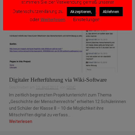
stimmen Sie der Verwendung gemäß unserer
Datenschutzerklärung zu.
,
Akzeptieren,
Ablehnen
oder
Weiterlesen
.
Einstellungen
Digitaler Hefterführung via Wiki-Software
Geschrieben am
10. April 2017
von
SXHC
Im zeitlich begrenzten Projektunterricht zum Thema
„Geschichte der Menschenrechte“ erhielten 12 Schülerinnen
und Schüler der Klasse 8 – 10 die Möglichkeit ihre
Mitschriften digital zu verfass...
Weiterlesen