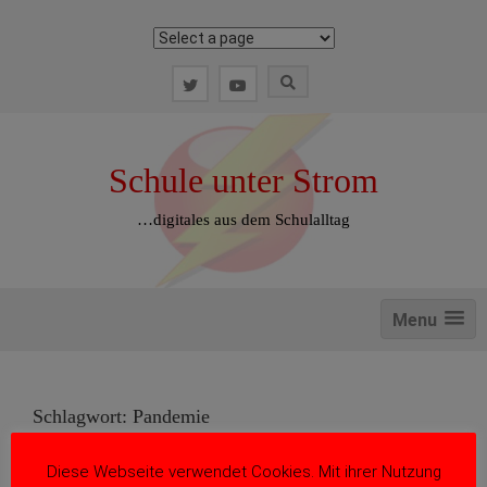
Zum
Inhalt
springen
Schule unter Strom
…digitales aus dem Schulalltag
Menu
Schlagwort:
Pandemie
Diese Webseite verwendet Cookies. Mit ihrer Nutzung