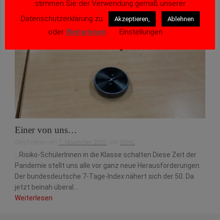
stimmen Sie der Verwendung gemäß unserer
Datenschutzerklärung zu.
,
Akzeptieren,
Ablehnen
oder
Weiterlesen
.
Einstellungen
Einer von uns…
Geschrieben am
7. November 2020
von
SXHC
…Risiko-SchülerInnen in die Klasse schalten Diese Zeit der
Pandemie stellt uns alle vor ganz neue Herausforderungen.
Der bundesdeutsche 7-Tage-Index nähert sich der 50. Da
jetzt beinah überal...
Weiterlesen